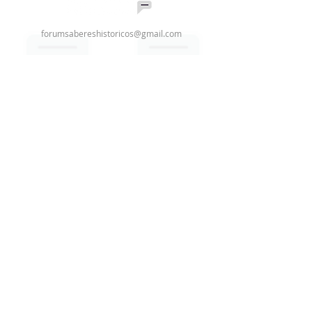
forumsabereshistoricos@gmail.com
Quero pedir o selo
Assine nossa newsletter
Email
Enviar