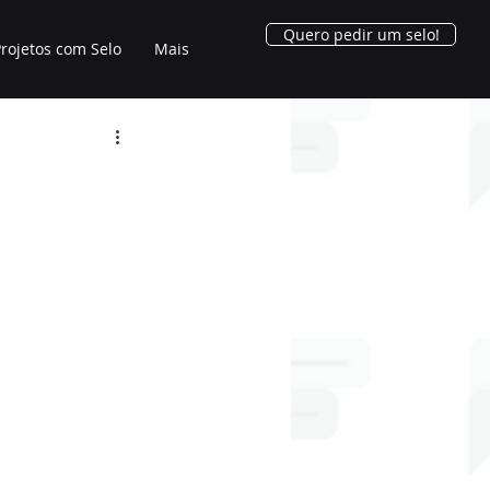
Quero pedir um selo!
rojetos com Selo
Mais