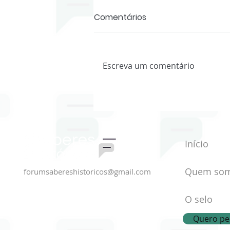
Comentários
Escreva um comentário
História Oral e Mundos do
Trabalho - NHO IFMG
Início
Quem so
forumsabereshistoricos@gmail.com
O selo
Quero ped