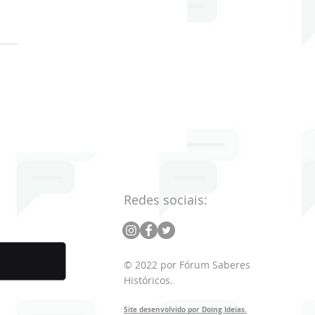
oriadoras e
oriadores na TV
Redes sociais:
© 2022 por Fórum Saberes
Históricos.
Site desenvolvido por Doing Ideias.