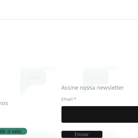
Memória do Mundo, a
Hist
coleção de Atas Históricas
hist
da Montepio Geral
Assine nossa newsletter
Email
mos
ir o selo
Enviar