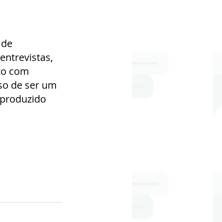
 de 
ntrevistas, 
to com 
o de ser um 
 produzido 