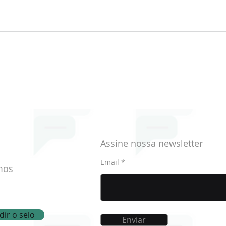
Memória do Mundo, a
Hist
coleção de Atas Históricas
hist
da Montepio Geral
Assine nossa newsletter
Email
mos
ir o selo
Enviar