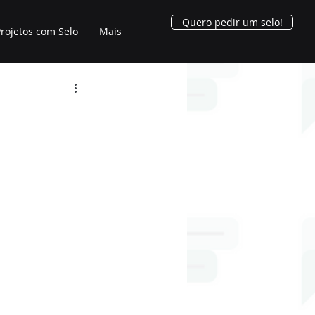
Quero pedir um selo!
rojetos com Selo
Mais