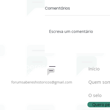
Comentários
Escreva um comentário
História Oral e Mundos do
Trabalho - NHO IFMG
Início
Quem so
forumsabereshistoricos@gmail.com
O selo
Quero ped