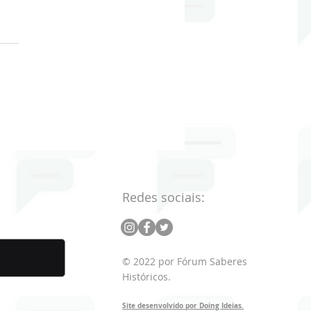
oriadoras e
oriadores na TV
Redes sociais:
© 2022 por Fórum Saberes
Históricos.
Site desenvolvido por Doing Ideias.