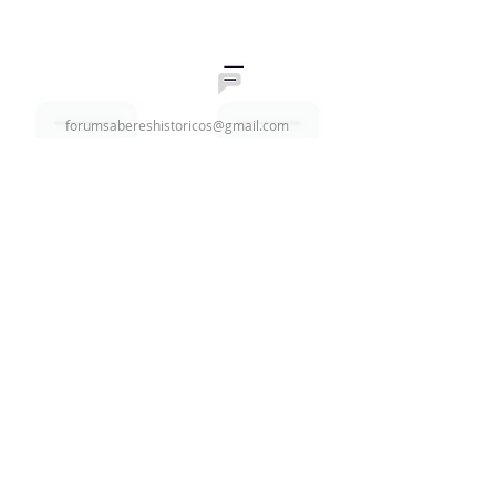
Históricas da Montepio
Geral
forumsabereshistoricos@gmail.com
Quero pedir o selo
Assine nossa newsletter
Email
Enviar