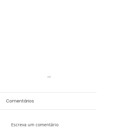
Comentários
Escreva um comentário
Memória do Mundo, a
Historiadoras 
coleção de Atas
historiadores 