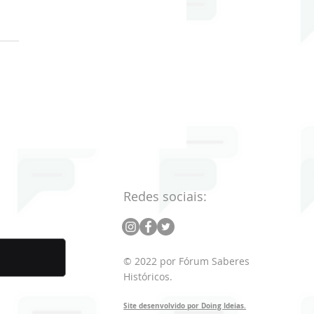
oriadoras e
oriadores na TV
Redes sociais:
© 2022 por Fórum Saberes
Históricos.
Site desenvolvido por Doing Ideias.