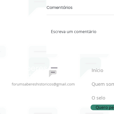
Comentários
Escreva um comentário
História Oral e Mundos do
Trabalho - NHO IFMG
Início
Quem so
forumsabereshistoricos@gmail.com
O selo
Quero ped