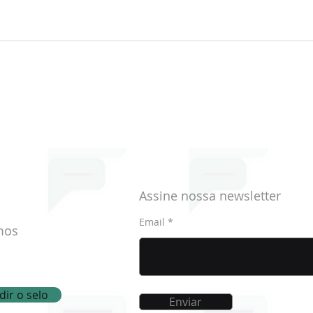
Memória do Mundo, a
Hist
coleção de Atas Históricas
hist
da Montepio Geral
Assine nossa newsletter
Email
mos
ir o selo
Enviar