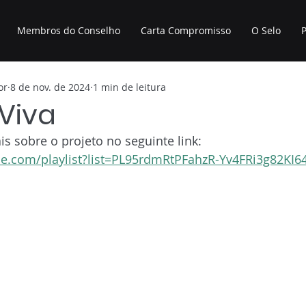
Membros do Conselho
Carta Compromisso
O Selo
P
or
8 de nov. de 2024
1 min de leitura
 Viva
 sobre o projeto no seguinte link: 
e.com/playlist?list=PL95rdmRtPFahzR-Yv4FRi3g82KI6