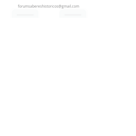
forumsabereshistoricos@gmail.com
Quero pedir o selo
Assine nossa newsletter
Email
Enviar
Redes sociais: