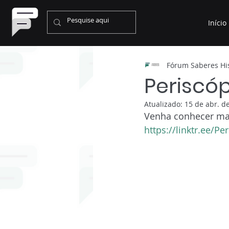
Início
Fórum Saberes His
Periscóp
Atualizado:
15 de abr. d
Venha conhecer mais
https://linktr.ee/Pe