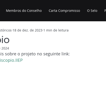
Membros do Conselho
Carta Compromisso
O Selo
P
tóricos
18 de dez. de 2023
1 min de leitura
io
e 2024
 sobre o projeto no seguinte link:
riscopio.IIEP