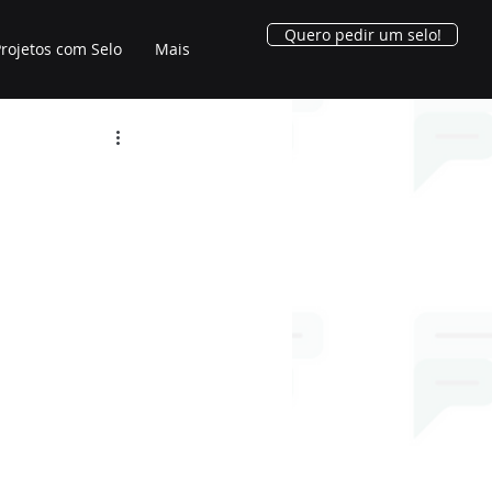
Quero pedir um selo!
rojetos com Selo
Mais