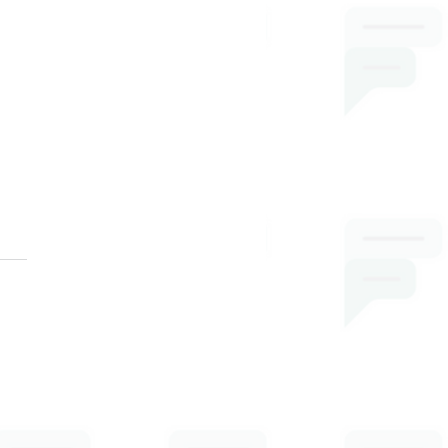
oriadoras e
oriadores na TV