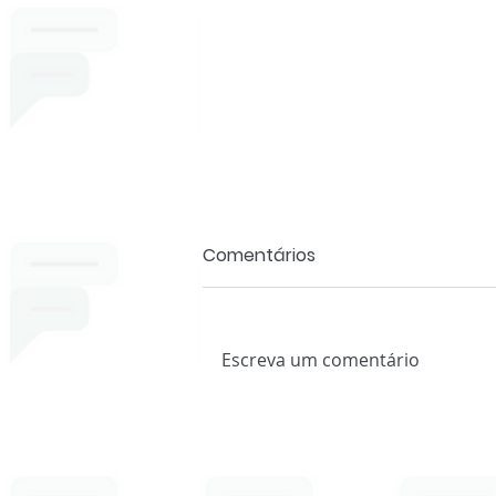
Comentários
Escreva um comentário
História Oral e Mundos do
Trabalho - NHO IFMG