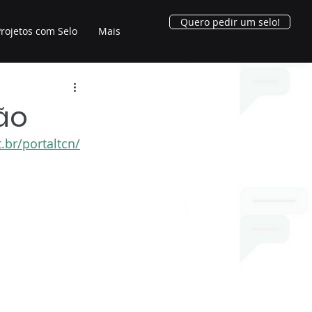
Quero pedir um selo!
rojetos com Selo
Mais
ção
.br/portaltcn/