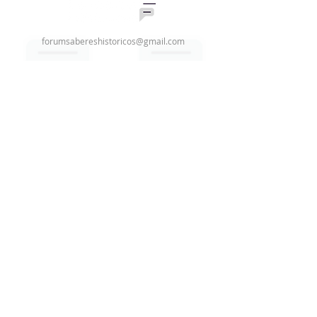
forumsabereshistoricos@gmail.com
Quero pedir o selo
Assine nossa newsletter
Email
Enviar