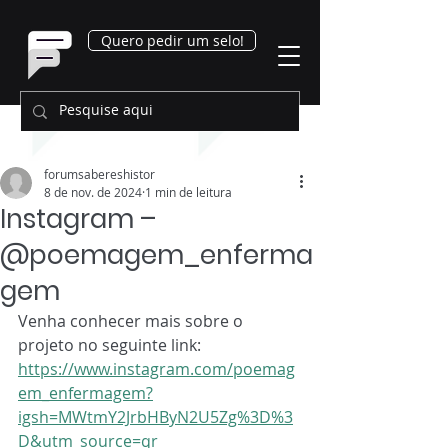
Quero pedir um selo!
forumsabereshistor
8 de nov. de 2024
1 min de leitura
Instagram –
@poemagem_enferma
gem
Venha conhecer mais sobre o 
projeto no seguinte link: 
https://www.instagram.com/poemag
em_enfermagem?
igsh=MWtmY2JrbHByN2U5Zg%3D%3
D&utm_source=qr