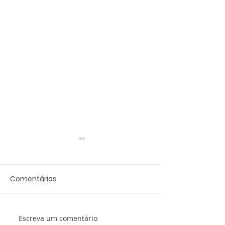
Comentários
Escreva um comentário
Memória do Mundo, a
Historiadoras 