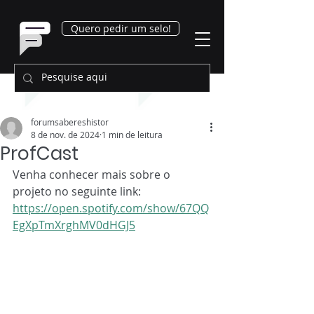
Quero pedir um selo!
forumsabereshistor
8 de nov. de 2024
1 min de leitura
ProfCast
Venha conhecer mais sobre o 
projeto no seguinte link: 
https://open.spotify.com/show/67QQ
EgXpTmXrghMV0dHGJ5