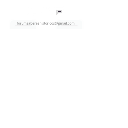
Geral
forumsabereshistoricos@gmail.com
Quero pedir o selo
Assine nossa newsletter
Email
Enviar